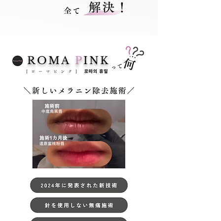
ROMA
P
INK