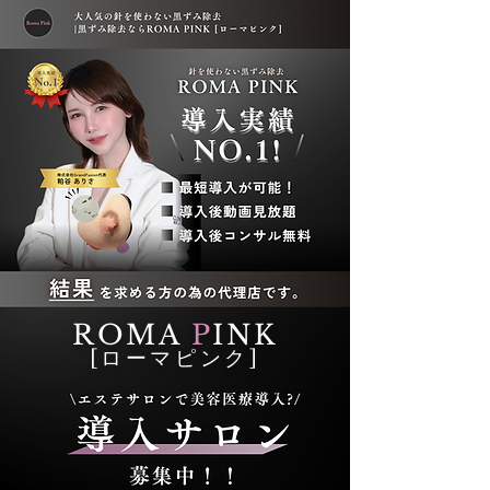
ROMA
P
INK
[ローマピンク]